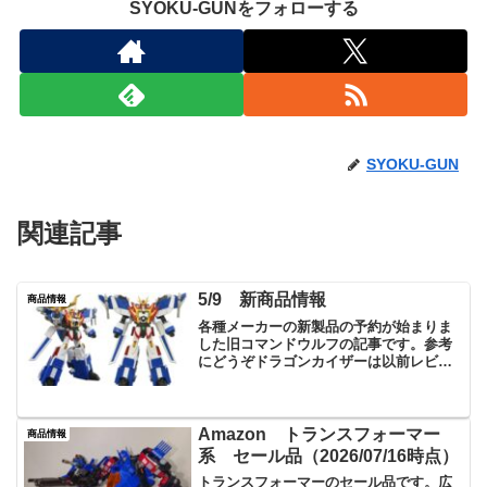
SYOKU-GUNをフォローする
SYOKU-GUN
関連記事
5/9 新商品情報
商品情報
各種メーカーの新製品の予約が始まりま
した旧コマンドウルフの記事です。参考
にどうぞドラゴンカイザーは以前レビュ
ーしたキングエクスカイザーと合体しグ
レートエクスカイザーになります。キン
グエクスカイザーも10月に再販されるよ
うですその他マックスフ...
Amazon トランスフォーマー
商品情報
系 セール品（2026/07/16時点）
トランスフォーマーのセール品です。広