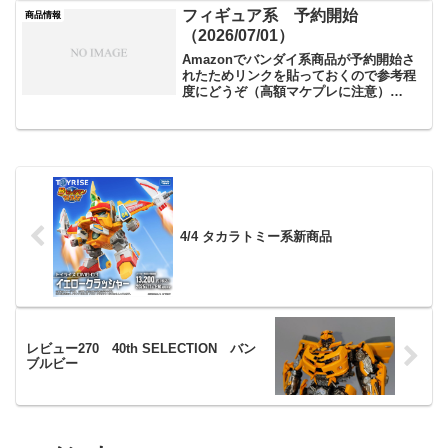
フィギュア系 予約開始
商品情報
（2026/07/01）
Amazonでバンダイ系商品が予約開始さ
れたためリンクを貼っておくので参考程
度にどうぞ（高額マケプレに注意）
TAMASHII NATIONS 装着変身 仮面ライ
ダークウガ マイティフォーム 約125mm
ABS&ダイキャスト&PVC製 塗装...
4/4 タカラトミー系新商品
レビュー270 40th SELECTION バン
ブルビー