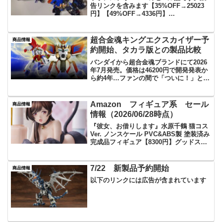
告リンクを含みます【35%OFF→25023
円】【49%OFF→4336円】
【40%OFF→1980円】
【20%OFF→19361円】
【12%OFF→21294円】【定価1100円
超合金魂キングエクスカイザー予
商品情報
→463円】【定価748...
約開始、タカラ版との製品比較
バンダイから超合金魂ブランドにて2026
年7月発売。価格は46200円で開発発表か
ら約4年…ファンの間で「ついに！」と歓
喜の声が上がっている「超合金魂 GX-120
キングエクスカイザー」長きにわたる沈
黙を破り、ついにその全貌が公開されま
Amazon フィギュア系 セール
商品情報
し...
情報（2026/06/28時点）
『彼女、お借りします』水原千鶴 猫コス
Ver. ノンスケール PVC&ABS製 塗装済み
完成品フィギュア【8300円】グッドスマ
イルアーツ上海 PLAMATEA アズールレ
ーン ボルチモア ノンスケール 組み立て
式プラモデル【5480円】...
7/22 新製品予約開始
商品情報
以下のリンクには広告が含まれています