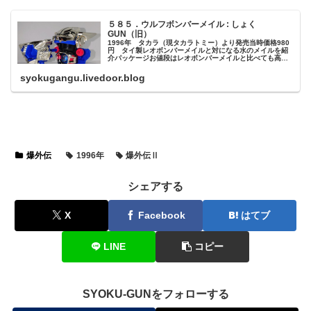
５８５．ウルフボンバーメイル : しょく
GUN（旧）
1996年 タカラ（現タカラトミー）より発売当時価格980
円 タイ製レオボンバーメイルと対になる水のメイルを紹
介パッケージお値段はレオボンバーメイルと比べても高め
でタイ製になっていますランナー類ランナーの大部分がメ
ッキという超豪華仕様白箱版...
syokugangu.livedoor.blog
爆外伝
1996年
爆外伝Ⅱ
シェアする
X
Facebook
はてブ
LINE
コピー
SYOKU-GUNをフォローする