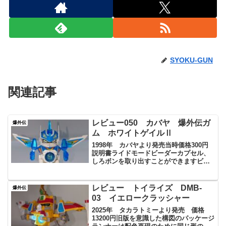
SYOKU-GUN
関連記事
レビュー050 カバヤ 爆外伝ガ
爆外伝
ム ホワイトゲイルⅡ
1998年 カバヤより発売当時価格300円
説明書ライドモードビーダーカプセル、
しろボンを取り出すことができますビー
ダーカプセルが回転、アーマーモードに
アーマーモードこころなしかタカラ版よ
りスリムに感じます。クリアパーツの透
レビュー トイライズ DMB‐
爆外伝
明度が特別感があっ...
03 イエロークラッシャー
2025年 タカラトミーより発売 価格
13200円旧版を意識した構図のパッケージ