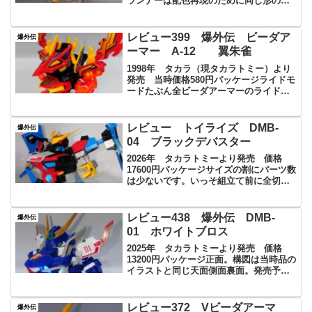
ランナーは配色再現のために同じ形の物
が2枚づつ付属するものもありますきいろ
ボンが付属しますライドモードきいろボ
ンがカプセルに搭乗していますビーダカ
レビュー399 爆外伝 ビーダア
爆外伝
プセルは着脱可...
ーマー A‐12 翼朱雀
1998年 タカラ（現タカラトミー）より
発売 当時価格580円パッケージライドモ
ードたぶん全ビーダアーマーのライドモ
ードで一番変形感のある見た目。巨大な
翼のお陰でシルエットが美しくスタンド
対応はしていませんが、宙に浮かせてみ
レビュー トイライズ DMB‐
爆外伝
るとなかなか映え...
04 ブラックデバスター
2026年 タカラトミーより発売 価格
17600円パッケージサイズの割にパーツ数
は少ないです。いっそ組立て前に全切り
してもいいかも組み立て済みパーツも多
めボタン電池が3つ必要です音声ユニット
は簡単に着脱可能。サイズが大きくなっ
レビュー438 爆外伝 DMB‐
爆外伝
たお陰が扱いや...
01 ホワイトブロス
2025年 タカラトミーより発売 価格
13200円パッケージ正面。構図は当時品の
イラストと同じ天面側面裏面。発売予定
のイエロークラッシャー、ブルーブレイ
バーそして合体形態のセイントブラスタ
ーが載っています内容は半完成品で組み
レビュー372 Vビーダアーマ
爆外伝