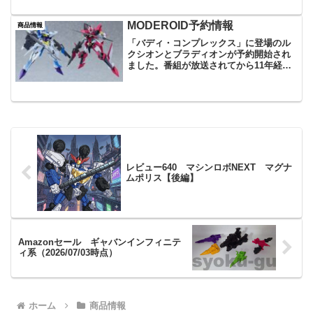
【42%OFF→4881円】【12%OFF→7744
円】【20%OFF→3950円...
MODEROID予約情報
商品情報
「バディ・コンプレックス」に登場のル
クシオンとブラディオンが予約開始され
ました。番組が放送されてから11年経過
しましたが立体物の発売は今回が初めて
だと思いますまたライジンオー、バクリ
ュウオー、バルディオスなども再販され
るようです
レビュー640 マシンロボNEXT マグナ
ムポリス【後編】
Amazonセール ギャバンインフィニテ
ィ系（2026/07/03時点）
ホーム
商品情報