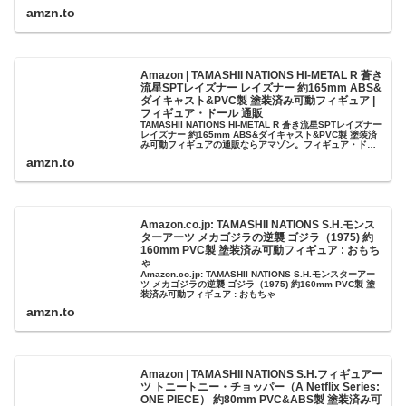
ン。フィギュア・ドールの人気ランキング、レビューも充
amzn.to
実。...
Amazon | TAMASHII NATIONS HI-METAL R 蒼き
流星SPTレイズナー レイズナー 約165mm ABS&
ダイキャスト&PVC製 塗装済み可動フィギュア |
フィギュア・ドール 通販
TAMASHII NATIONS HI-METAL R 蒼き流星SPTレイズナー
レイズナー 約165mm ABS&ダイキャスト&PVC製 塗装済
み可動フィギュアの通販ならアマゾン。フィギュア・ドー
ルの人気ランキング、レビューも充実。最短当...
amzn.to
Amazon.co.jp: TAMASHII NATIONS S.H.モンス
ターアーツ メカゴジラの逆襲 ゴジラ（1975) 約
160mm PVC製 塗装済み可動フィギュア : おもち
ゃ
Amazon.co.jp: TAMASHII NATIONS S.H.モンスターアー
ツ メカゴジラの逆襲 ゴジラ（1975) 約160mm PVC製 塗
装済み可動フィギュア : おもちゃ
amzn.to
Amazon | TAMASHII NATIONS S.H.フィギュアー
ツ トニートニー・チョッパー（A Netflix Series:
ONE PIECE） 約80mm PVC&ABS製 塗装済み可