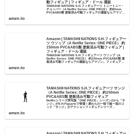
動フィギュア | フィギュア・ドール 通販
TAMASHII NATIONS S.H.フィギュアーツ トニートニー・
チョッパー（A Netflix Series: ONE PIECE） 約80mm
PVC&ABS製 塗装済み可動フィギュアの通販ならアマゾ
ン。フィギュア・ドールの人気ラ...
amzn.to
Amazon | TAMASHII NATIONS S.H.フィギュアー
ツ ウソップ（A Netflix Series: ONE PIECE） 約
150mm PVC&ABS製 塗装済み可動フィギュア |
フィギュア・ドール 通販
TAMASHII NATIONS S.H.フィギュアーツ ウソップ（A
Netflix Series: ONE PIECE） 約150mm PVC&ABS製 塗
装済み可動フィギュアの通販ならアマゾン。フィギュア・
ドールの人気ランキング、レビ...
amzn.to
TAMASHII NATIONS S.H.フィギュアーツ サンジ
（A Netflix Series: ONE PIECE） 約150mm
PVC&ABS製 塗装済み可動フィギュア
Netflixシリーズ実写版「ONE PIECE」シーズン2から「サ
ンジ」がS.H.Figuartsで登場！麦わらの一味で超一流のコ
ック「サンジ」がアクションフィギュアシリーズ
S.H.Figuartsで立体化！足技がさく裂する劇中さながら
amzn.to
の...
Amazon | TAMASHII NATIONS S.H.フィギュアー