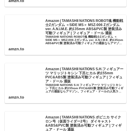
amzn.to
Amazon | TAMASHII NATIONS ROBOT魂 機動戦
士Zガンダム ＜SIDE MS＞ MSZ-006 Zガンダム
ver. A.N.I.M.E. 約135mm ABS&PVC製 塗装済み
可動フィギュア | フィギュア・ドール 通販
TAMASHII NATIONS ROBOT魂 機動戦士Zガンダム ＜
SIDE MS＞ MSZ-006 Zガンダム ver. A.N.I.M.E. 約135mm
ABS&PVC製 塗装済み可動フィギュアの通販ならアマゾ
ン。フィギュア・ドール...
amzn.to
Amazon | TAMASHII NATIONS S.H.フィギュアー
ツ マリッジトキシン 下呂ヒカル 約155mm
PVC&ABS製 塗装済み可動フィギュア | フィギュ
ア・ドール 通販
TAMASHII NATIONS S.H.フィギュアーツ マリッジトキシ
ン 下呂ヒカル 約155mm PVC&ABS製 塗装済み可動フィギ
ュアの通販ならアマゾン。フィギュア・ドールの人気ラン
キング、レビューも充実。最短当日配送！
amzn.to
Amazon | TAMASHII NATIONS ポピニカ サイク
ロン号（仮面ライダー2号） ダイキャスト
&ABS&PVC製 塗装済み可動フィギュア | フィギ
ュア・ドール 通販