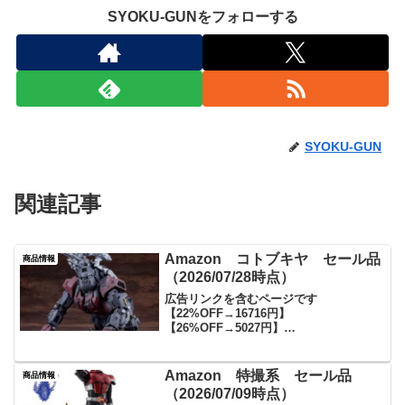
SYOKU-GUNをフォローする
SYOKU-GUN
関連記事
Amazon コトブキヤ セール品
商品情報
（2026/07/28時点）
広告リンクを含むページです
【22%OFF→16716円】
【26%OFF→5027円】
【37%OFF→4191】【22%OFF→7041
円】【22%OFF→7345円】
【43%OFF→5256円】【25%OFF→2480
Amazon 特撮系 セール品
商品情報
円】【26%OFF→3...
（2026/07/09時点）