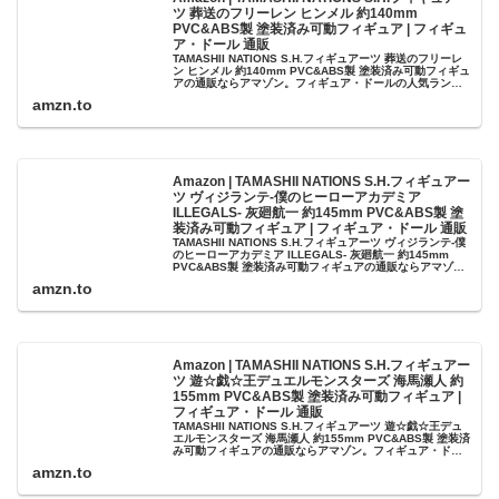
ツ 葬送のフリーレン ヒンメル 約140mm
PVC&ABS製 塗装済み可動フィギュア | フィギュ
ア・ドール 通販
TAMASHII NATIONS S.H.フィギュアーツ 葬送のフリーレ
ン ヒンメル 約140mm PVC&ABS製 塗装済み可動フィギュ
アの通販ならアマゾン。フィギュア・ドールの人気ランキ
ング、レビューも充実。最短当日配送！
amzn.to
Amazon | TAMASHII NATIONS S.H.フィギュアー
ツ ヴィジランテ-僕のヒーローアカデミア
ILLEGALS- 灰廻航一 約145mm PVC&ABS製 塗
装済み可動フィギュア | フィギュア・ドール 通販
TAMASHII NATIONS S.H.フィギュアーツ ヴィジランテ-僕
のヒーローアカデミア ILLEGALS- 灰廻航一 約145mm
PVC&ABS製 塗装済み可動フィギュアの通販ならアマゾ
ン。フィギュア・ドールの人気ランキング、レビ...
amzn.to
Amazon | TAMASHII NATIONS S.H.フィギュアー
ツ 遊☆戯☆王デュエルモンスターズ 海馬瀬人 約
155mm PVC&ABS製 塗装済み可動フィギュア |
フィギュア・ドール 通販
TAMASHII NATIONS S.H.フィギュアーツ 遊☆戯☆王デュ
エルモンスターズ 海馬瀬人 約155mm PVC&ABS製 塗装済
み可動フィギュアの通販ならアマゾン。フィギュア・ドー
ルの人気ランキング、レビューも充実。最短当日配送！
amzn.to