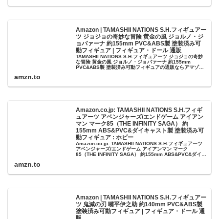
Amazon | TAMASHII NATIONS S.H.フィギュアー
ツ ジョジョの奇妙な冒険 黄金の風 ジョルノ・ジ
ョバァーナ 約155mm PVC&ABS製 塗装済み可
動フィギュア | フィギュア・ドール 通販
TAMASHII NATIONS S.H.フィギュアーツ ジョジョの奇妙
な冒険 黄金の風 ジョルノ・ジョバァーナ 約155mm
PVC&ABS製 塗装済み可動フィギュアの通販ならアマゾ
ン。フィギュア・ドールの人気ランキング、レビューも充
amzn.to
実。...
Amazon.co.jp: TAMASHII NATIONS S.H.フィギ
ュアーツ アベンジャーズ/エンドゲーム アイアン
マン マーク85（THE INFINITY SAGA） 約
155mm ABS&PVC&ダイキャスト製 塗装済み可
動フィギュア : ホビー
Amazon.co.jp: TAMASHII NATIONS S.H.フィギュアーツ
アベンジャーズ/エンドゲーム アイアンマン マーク
85（THE INFINITY SAGA） 約155mm ABS&PVC&ダイキ
ャスト製 塗装済み可動フ...
amzn.to
Amazon | TAMASHII NATIONS S.H.フィギュアー
ツ 鬼滅の刃 嘴平伊之助 約140mm PVC&ABS製
塗装済み可動フィギュア | フィギュア・ドール 通
販