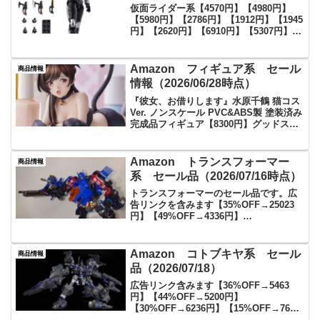
仮面ライダー系【4570円】【4980円】
【5980円】【2786円】【1912円】【1945
円】【2620円】【6910円】【5307円】
【5900円】【8000円】【5797円】【7025
円】【8080円】ギャバン・インフィニテ
ィ系【2...
Amazon フィギュア系 セール
商品情報
情報（2026/06/28時点）
『彼女、お借りします』水原千鶴 猫コス
Ver. ノンスケール PVC&ABS製 塗装済み
完成品フィギュア【8300円】グッドスマ
イルアーツ上海 PLAMATEA アズールレ
ーン ボルチモア ノンスケール 組み立て
式プラモデル【5480円】...
Amazon トランスフォーマー
商品情報
系 セール品（2026/07/16時点）
トランスフォーマーのセール品です。広
告リンクを含みます【35%OFF→25023
円】【49%OFF→4336円】
【40%OFF→1980円】
【20%OFF→19361円】
【12%OFF→21294円】【定価1100円
Amazon コトブキヤ系 セール
商品情報
→463円】【定価748...
品（2026/07/18）
広告リンク含みます【36%OFF→5463
円】【44%OFF→5200円】
【30%OFF→6236円】【15%OFF→7650
円】【35%OFF→6937円】