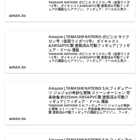
TAMASHII NATIONS ポピニカ サイクロン号（仮面ライダ
ー2号） ダイキャスト&ABS&PVC製 塗装済み可動フィギ
ュアの通販ならアマゾン。フィギュア・ドールの人気ラン
キング、レビューも充実。最短当日配送！
amzn.to
Amazon | TAMASHII NATIONS ポピニカ サイク
ロン号（仮面ライダー1号） ダイキャスト
&ABS&PVC製 塗装済み可動フィギュア | フィギ
ュア・ドール 通販
TAMASHII NATIONS ポピニカ サイクロン号（仮面ライダ
ー1号） ダイキャスト&ABS&PVC製 塗装済み可動フィギ
ュアの通販ならアマゾン。フィギュア・ドールの人気ラン
キング、レビューも充実。最短当日配送！
amzn.to
Amazon | TAMASHII NATIONS S.H.フィギュアー
ツ ジョジョの奇妙な冒険 ストーンオーシャン 空
条徐倫 約155mm ABS&PVC製 塗装済み可動フ
ィギュア | フィギュア・ドール 通販
TAMASHII NATIONS S.H.フィギュアーツ ジョジョの奇妙
な冒険 ストーンオーシャン 空条徐倫 約155mm ABS&PVC
製 塗装済み可動フィギュアの通販ならアマゾン。フィギュ
ア・ドールの人気ランキング、レビューも充実。最短...
amzn.to
Amazon | TAMASHII NATIONS S.H.フィギュアー