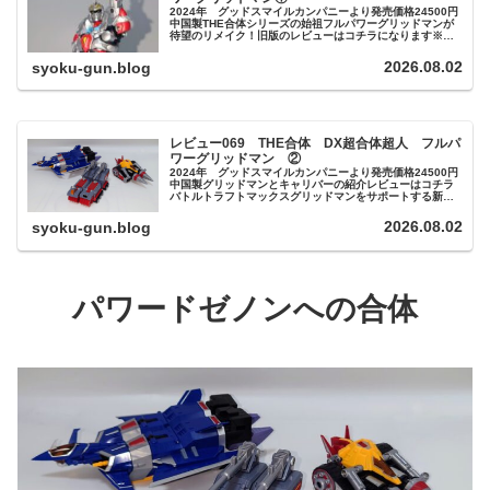
2024年 グッドスマイルカンパニーより発売価格24500円
中国製THE合体シリーズの始祖フルパワーグリッドマンが
待望のリメイク！旧版のレビューはコチラになります※当
商品は非常にプレイバリューが高く遊びごたえのあるトイ
ですので記事を分割し...
2026.08.02
syoku-gun.blog
レビュー069 THE合体 DX超合体超人 フルパ
ワーグリッドマン ②
2024年 グッドスマイルカンパニーより発売価格24500円
中国製グリッドマンとキャリバーの紹介レビューはコチラ
バトルトラフトマックスグリッドマンをサポートする新世
紀中学生のリーダー格・マックスが変身したタンク型のア
シストウェポン一見、旧...
2026.08.02
syoku-gun.blog
パワードゼノン
への
合体