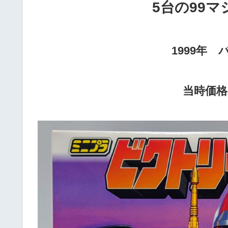
5
台の
99
マ
1999年
当時価格1