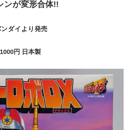
シンが
変形合体
!!
 バンダイより発売
000円 日本製