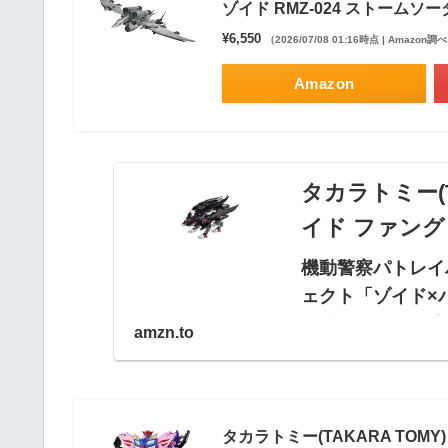
ゾイド RMZ-024 ストームソ
¥6,550
（2026/07/08 01:16時点 | Amazon調
Amazon
タカラトミー(TAK
イド ファング
機動警察パトレイ
ェクト「ゾイド×パトレ
人公たちを阻む強
amzn.to
み一新されたファ
タカラトミー(TAKARA TOMY