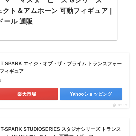
ーマー マスターピース Gシリーズ
ジェクト＆アムホーン 可動フィギュア |
ドール 通販
ARA TOMY) T-SPARK トランスフォーマー
シリーズ MPG-24 イジェクト＆アムホーン 可
販ならアマゾン。フィギュア・ドールの人気
ーも充実。最短当日配送...
Y) T-SPARK エイジ・オブ・ザ・プライム トランスフォー
可動フィギュア
べ）
楽天市場
Yahooショッピング
ポチップ
 T-SPARK STUDIOSERIES スタジオシリーズ トランス