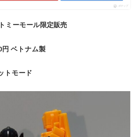
ポチップ
ラトミーモール限定販売
00円 ベトナム製
ット
モード