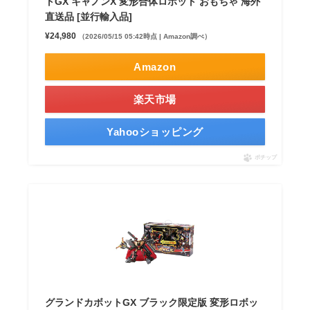
トGX キャノンX 変形合体ロボット おもちゃ 海外
直送品 [並行輸入品]
¥24,980
（2026/05/15 05:42時点 | Amazon調べ）
Amazon
楽天市場
Yahooショッピング
ポチップ
グランドカボットGX ブラック限定版 変形ロボッ