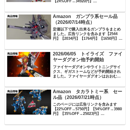
【24%OFF→34920円】
【18%OFF→6480円】【10780円→8300
円】【20%OFF→5280円】
【47%OFF→1100円】【3319円】【4649
Amazon ガンプラ系セール品
商品情報
円】【35...
（2026/07/14時点）
定価以下で購入出来るガンプラをまとめ
ました。広告リンクを含みます【2544
円】【2034円】【1764円】【1650円】
【1950円】【6792円】【1392円】【2380
円】【2040円】【2030円】【1590円】
【1750円】【120...
2026/06/05 トイライズ ファイ
商品情報
ヤーダグオン他予約開始
ファイヤーダグオンやライトニングサイ
クス、ギガストームなどが予約開始され
ました。ファイヤーダグオンはおおむね
当時品のギミックを再現している他、パ
ワーダグオンとの合体用ジョイントなど
も内蔵されている様子で今後の展開も楽
Amazon タカラトミー系 セー
商品情報
しみです。ダグオン関連の...
ル品（2026/07/21時点）
このページには広告リンクを含みます
【22%OFF→5750円】【54%OFF→3980
円】【35%OFF→25023円】
【20%OFF→3500円】【55%OFF→3200
円】【5%OFF→8910円】
【18%OFF→19800円】【46%...