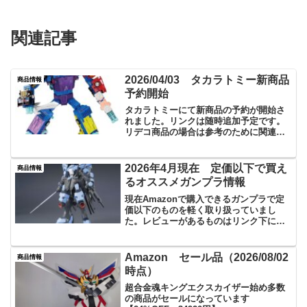
関連記事
2026/04/03 タカラトミー新商品
商品情報
予約開始
タカラトミーにて新商品の予約が開始さ
れました。リンクは随時追加予定です。
リデコ商品の場合は参考のために関連商
品のレビューを下に貼っておきます
2026年4月現在 定価以下で買え
商品情報
るオススメガンプラ情報
現在Amazonで購入できるガンプラで定
価以下のものを軽く取り扱っていまし
た。レビューがあるものはリンク下に貼
っています。下にはレビュー済みのトラ
ンスフォーマーなどもありますが個人的
にオススメしたい品でこちらも定価以下
Amazon セール品（2026/08/02
商品情報
で購入出来ます
時点）
超合金魂キングエクスカイザー始め多数
の商品がセールになっています