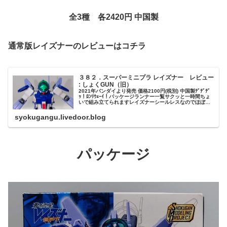
全3種 各2420円 中国製
通常版レイズナーのレビューはコチラ
３８２．スーパーミニプラ レイズナー レビュー
: しょくGUN（旧）
2021年バンダイより発売 価格2100円(税別) 中国製ﾃﾞﾃﾞﾃﾞ
ｯ！ﾛﾝﾘｳｪｰｲ！パッケージランナー一覧サクッと一時間ちょ
いで組み立てられますレイズナーシールレスなのでほぼ完
成品と変わらない見た目です戦闘機のコクピットを意識し
た感じ...
syokugangu.livedoor.blog
パッケージ