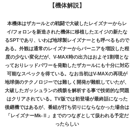
【機体
解説
】
本機体はザカールとの戦闘で大破したレイズナーからレ
イ/フォロンを新造された機体に移植したエイジの新たな
るSPTであり、いわば地球製レイズナーとも呼べるもので
ある。外観は通常のレイズナーからバーニアを増設した程
度の少ない変化だが、V-MAX時の出力はおよそ1割増とな
っておりレッドパワーを発動したザカールにも十分に対応
可能なスペックを得ている。なお当初はV-MAXの再現が
地球側のテクノロジーでは難しく開発が難航していたが、
大破したガッシュランの残骸を解析する事で技術的な問題
はクリアされている。TV版では初登場が最終話になった
後継機ではあるが、番組が打ち切りにならなかった場合は
「レイズナーMk-Ⅱ」までのつなぎとして扱われる予定だ
ったらしい