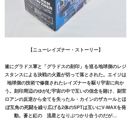
【ニューレイズナー・ストーリー】
遂にグラドス軍と「グラドスの刻印」を巡る地球側のレジ
スタンスによる決戦の火蓋が切って落とされた。エイジは
地球側の技術で修復されたレイズナーを駆り宇宙に向か
う。刻印周辺のゆがむ宇宙の中で互いの信念を賭け、副官
ロアンの反逆から全てを失ったル・カインのザカールとほ
ぼ互角の死闘を繰り広げる2体のSPTは互いにV‐MAXを発
動。蒼と紅の゙流星となりぶつかり合うのだが…