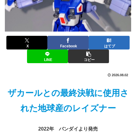
X
Facebook
はてブ
LINE
コピー
2026.08.02
ザカール
との
最終決戦
に
使用さ
れた
地球産
の
レイズナー
2022年 バンダイより発売