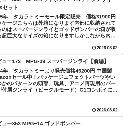
OXセット
025年 タカラトミーモール限定販売 価格31900円
ッケージこちらは外箱になります内部に収納されて
るのはスーパージンライとゴッドボンバーの箱が収
る超巨大なサイズの箱になりますしかしながら内部
拡張パーツセットの箱が入っている為、ス...
2026.08.02
ビュー172 MPG‐09 スーパージンライ【前編】
024年 タカラトミーより発売価格46200円 中国製
mazonセール中！パッケージエフェクトパーツやい
つかのパターンの頭部、玩具、アニメ再現用のパー
が付属ジンライ（ビークルモード）G1コンボイによ
似たトレーラーキャブ。ジンライの...
2026.08.02
ュー353 MPG−14 ゴッドボンバー