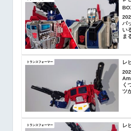
B
2
パ
い
ま
に
レ
トランスフォーマー
2
A
く
ツ
く
レビ
トランスフォーマー