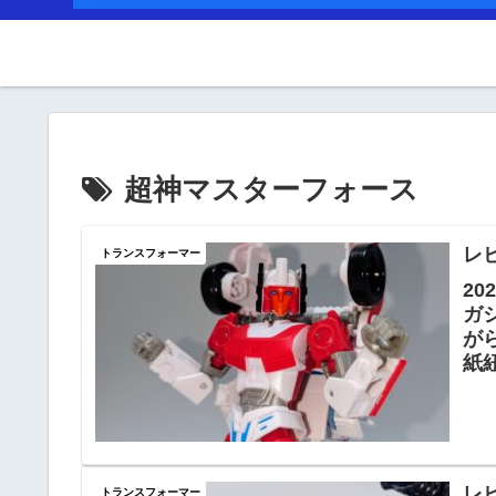
超神マスターフォース
レ
トランスフォーマー
2
ガ
が
紙
プ
レ
トランスフォーマー