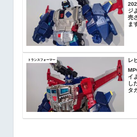
2
ジ
売
ま
思
レ
トランスフォーマー
M
イ
し
タ
ジ