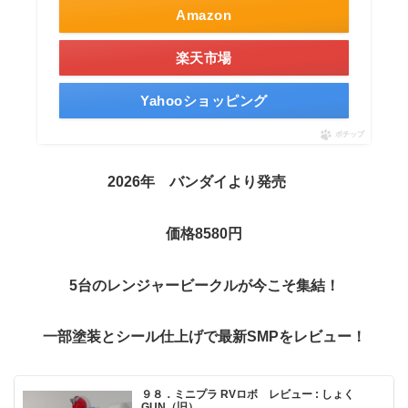
Amazon
楽天市場
Yahooショッピング
ポチップ
2026年 バンダイより発売
価格8580円
5台のレンジャービークルが今こそ集結！
一部塗装と
シール仕上げで
最新
SMP
をレビュー
！
９８．ミニプラ RVロボ レビュー : しょく
GUN（旧）