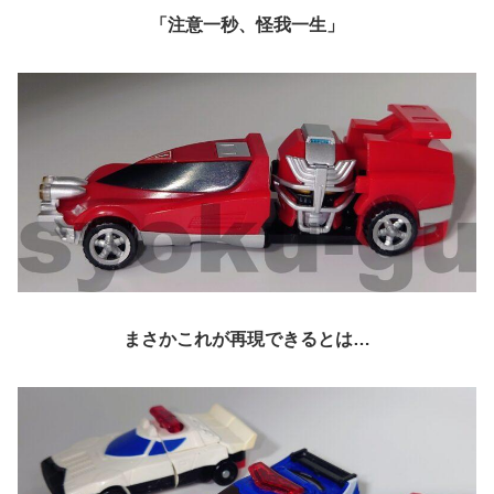
「
注意
一
秒
、
怪我
一生
」
まさかこれが再現できるとは…