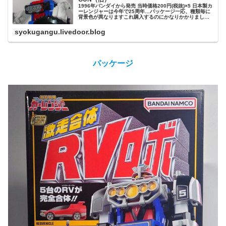
1996年バンダイから発売 当時価格200円(税抜)×5 日本製カ
ーレンジャーは今年で25周年…パッケージ一応、種類毎に
背景色が異なりますこれ購入するのにかなりかかりまし
た…ジャンクなら一万付近で手に入ったのですがレッドビ
ークルボディはPS...
syokugangu.livedoor.blog
パッケージ